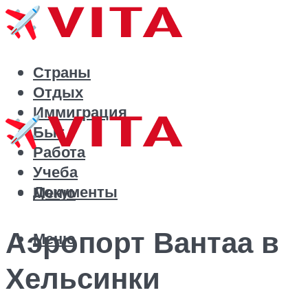
Страны
Отдых
Иммиграция
Быт
Работа
Учеба
Документы
Меню
Аэропорт Вантаа в
Меню
Хельсинки