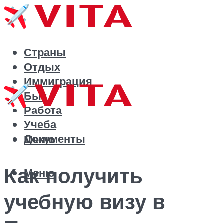
Страны
Отдых
Иммиграция
Быт
Работа
Учеба
Документы
Меню
Как получить
Меню
учебную визу в