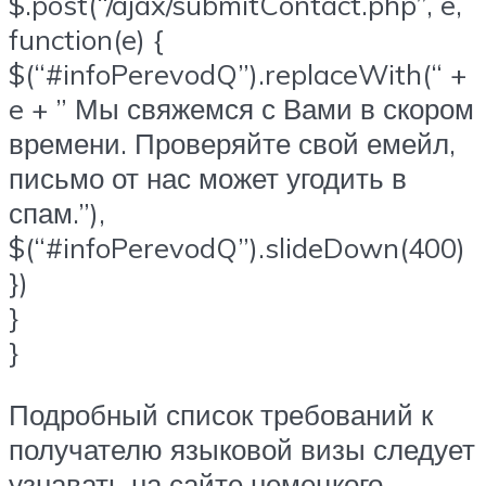
$.post(“/ajax/submitContact.php”, e,
function(e) {
$(“#infoPerevodQ”).replaceWith(“ +
e + ” Мы свяжемся с Вами в скором
времени. Проверяйте свой емейл,
письмо от нас может угодить в
спам.”),
$(“#infoPerevodQ”).slideDown(400)
})
}
}
Подробный список требований к
получателю языковой визы следует
узнавать на сайте немецкого