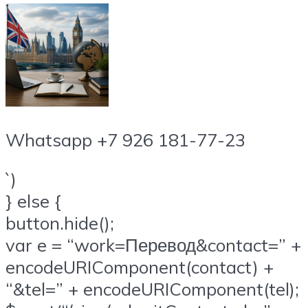
Whatsapp +7 926 181-77-23
`)
} else {
button.hide();
var e = “work=Перевод&contact=” +
encodeURIComponent(contact) +
“&tel=” + encodeURIComponent(tel);