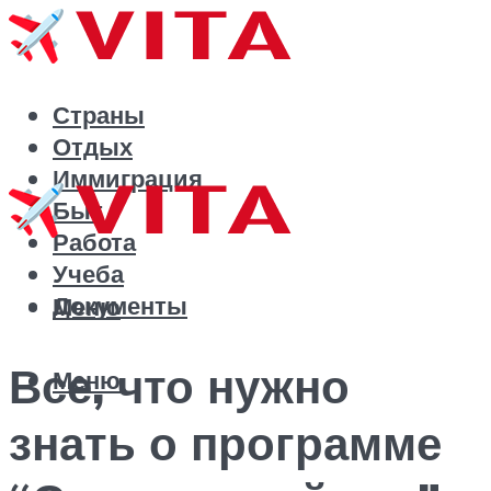
Страны
Отдых
Иммиграция
Быт
Работа
Учеба
Документы
Меню
Все, что нужно
Меню
знать о программе