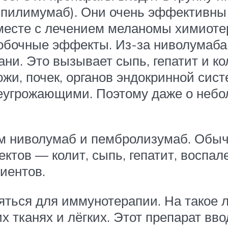
ипилимумаб). Они очень эффективны 
месте с лечением меланомы химиотер
побочные эффекты. Из-за ниволумаб
ани. Это вызывает сыпь, гепатит и к
кожи, почек, органов эндокринной си
еугрожающими. Поэтому даже о небо
 ниволумаб и пембролизумаб. Обычн
тов — колит, сыпь, гепатит, воспал
иентов.
яться для иммунотерапии. На такое 
х тканях и лёгких. Этот препарат вв