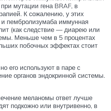
при мутации гена BRAF, в
апией. К сожалению, у этих
а и пембролизумаба иммунная
олит (как следствие — диарею или
стемы. Меньше чем в 5 процентах
льших побочных эффектах стоит
о его используют в паре с
ение органов эндокринной системы.
лечение меланомы ответ лучше
одят подкожно или внутривенно, в