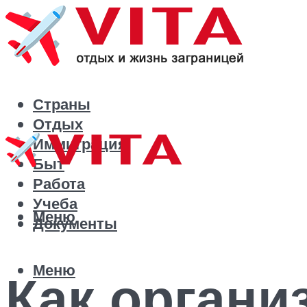
Страны
Отдых
Иммиграция
Быт
Работа
Учеба
Меню
Документы
Меню
Как органи