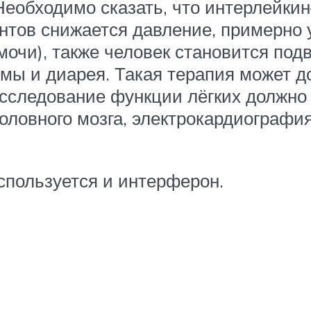
еобходимо сказать, что интерлейкин
тов снижается давление, примерно у 
мочи), также человек становится п
мы и диарея. Такая терапия может д
сследование функции лёгких должно д
ловного мозга, электрокардиография 
спользуется и интерферон.