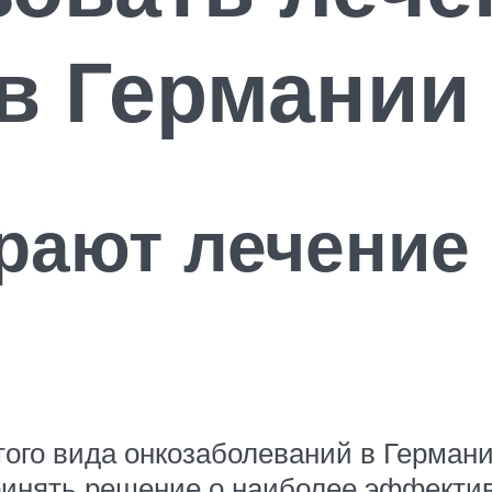
в Германии
рают лечение
го вида онкозаболеваний в Германи
 принять решение о наиболее эффекти