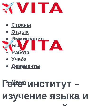
Страны
Отдых
Иммиграция
Быт
Работа
Учеба
Документы
Меню
Гете-институт –
Меню
изучение языка и