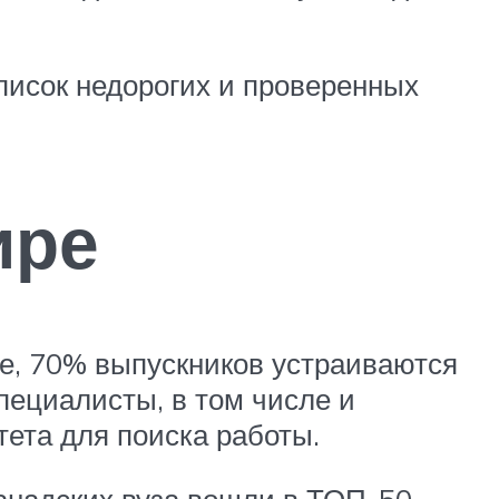
список недорогих и проверенных
ире
ке, 70% выпускников устраиваются
специалисты, в том числе и
тета для поиска работы.
анадских вуза вошли в ТОП-50