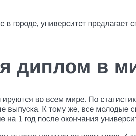
е в городе, университет предлагает 
ся диплом в м
тируются во всем мире. По статисти
сле выпуска. К тому же, все молодые 
не на 1 год после окончания универси
м высоко ценится во всем мире. 4 к