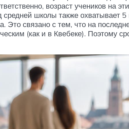
ветственно, возраст учеников на этих
д средней школы также охватывает 5 
а. Это связано с тем, что на послед
еским (как и в Квебеке). Поэтому ср