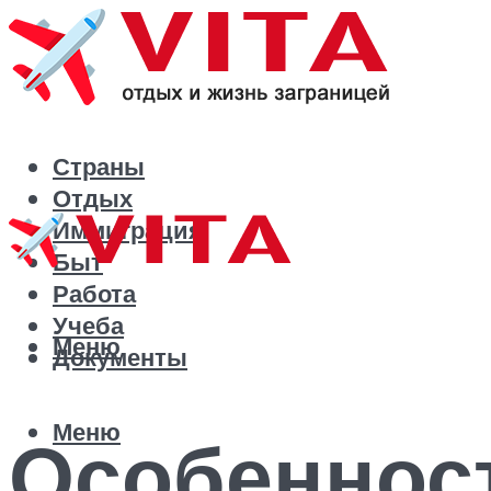
Страны
Отдых
Иммиграция
Быт
Работа
Учеба
Меню
Документы
Меню
Особенност