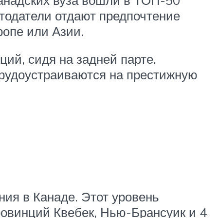
отодатели отдают предпочтение
ропе или Азии.
ций, сидя на задней парте.
трудоустраиваются на престижную
ия в Канаде. Этот уровень
ровинций Квебек, Нью-Брансуик и 4