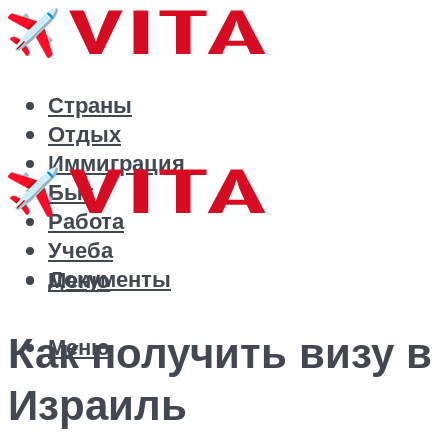
Страны
Отдых
Иммиграция
Быт
Работа
Учеба
Документы
Меню
Как получить визу в
Меню
Израиль