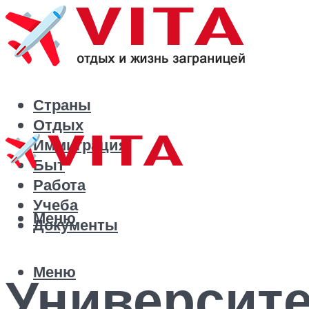
Страны
Отдых
Иммиграция
Быт
Работа
Учеба
Меню
Документы
Меню
Университе