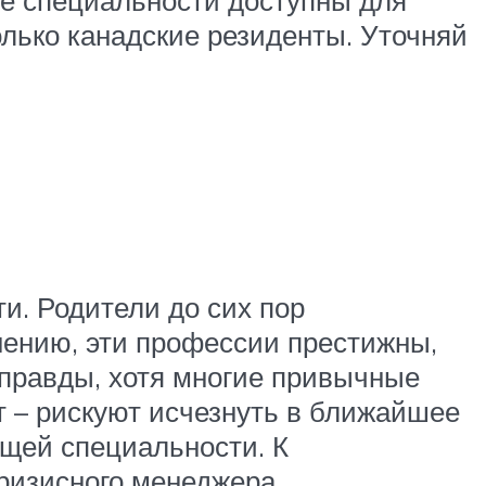
все специальности доступны для
олько канадские резиденты. Уточняй
и. Родители до сих пор
нению, эти профессии престижны,
 правды, хотя многие привычные
т – рискуют исчезнуть в ближайшее
щей специальности. К
ризисного менеджера, ,