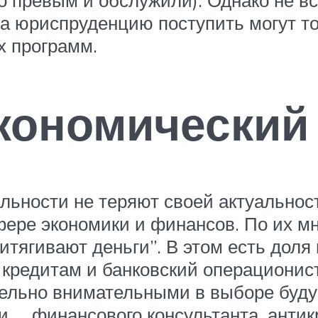
ого превым и обслужили). Однако не 
на юриспруденцию поступить могут т
х программ.
кономический
ьности не теряют своей актуальност
фере экономики и финансов. По их м
итягивают деньги”. В этом есть доля
о кредитам и банковский операционис
дельно внимательными в выборе буду
, , финансового консультанта, антик