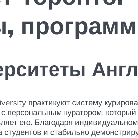
, программ
ерситеты Анг
iversity практикуют систему куриров
 с персональным куратором, который 
вляет его. Благодаря индивидуально
 студентов и стабильно демонстриру