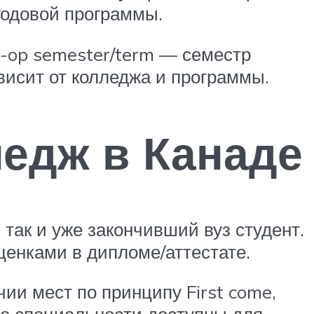
 годовой программы.
o-op semester/term — семестр
висит от колледжа и программы.
ледж в Канаде
так и уже закончивший вуз студент.
оценками в дипломе/аттестате.
чии мест по принципу First come,