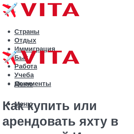
Страны
Отдых
Иммиграция
Быт
Работа
Учеба
Документы
Меню
Как купить или
Меню
арендовать яхту в