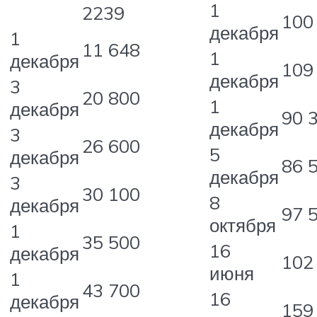
1
2239
100
декабря
1
11 648
1
декабря
109
декабря
3
20 800
1
декабря
90 
декабря
3
26 600
5
декабря
86 
декабря
3
30 100
8
декабря
97 
октября
1
35 500
16
декабря
102
июня
1
43 700
16
декабря
159