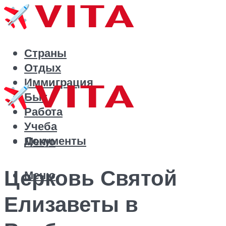
Страны
Отдых
Иммиграция
Быт
Работа
Учеба
Документы
Меню
Церковь Святой
Меню
Елизаветы в