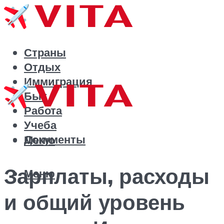
Страны
Отдых
Иммиграция
Быт
Работа
Учеба
Документы
Меню
Зарплаты, расходы
Меню
и общий уровень