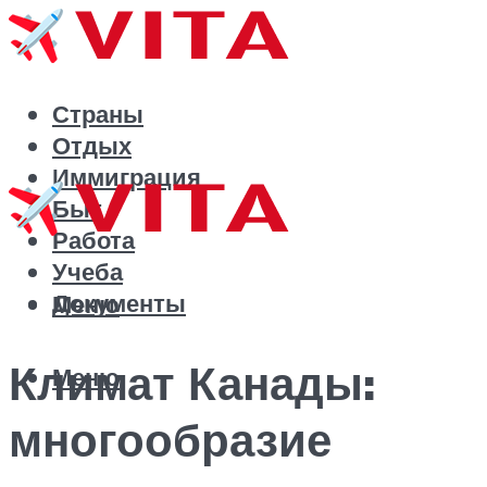
Страны
Отдых
Иммиграция
Быт
Работа
Учеба
Документы
Меню
Климат Канады:
Меню
многообразие