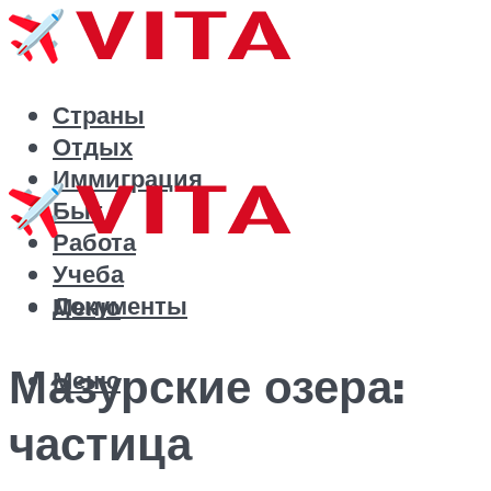
Страны
Отдых
Иммиграция
Быт
Работа
Учеба
Документы
Меню
Мазурские озера:
Меню
частица