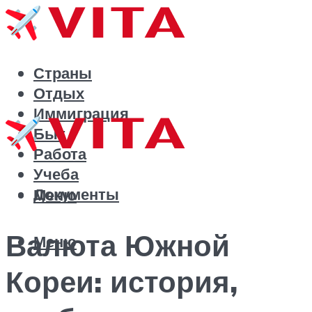
Страны
Отдых
Иммиграция
Быт
Работа
Учеба
Документы
Меню
Валюта Южной
Меню
Кореи: история,