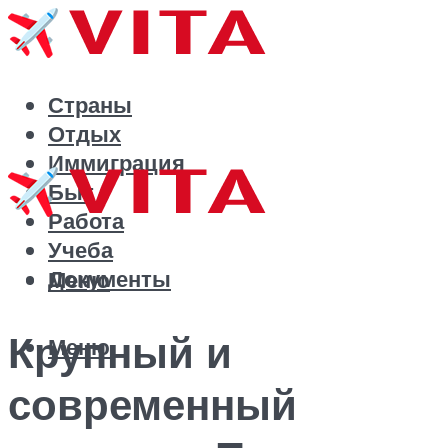
Страны
Отдых
Иммиграция
Быт
Работа
Учеба
Документы
Меню
Крупный и
Меню
современный