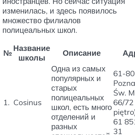
иностранцев. Но сейчас ситуация
изменилась, и здесь появилось
множество филиалов
полицеальных школ.
Название
№
Описание
Ад
школы
Одна из самых
61-80
популярных и
Poznań
старых
Św. M
полицеальных
1.
Cosinus
66/72 
школ, есть много
piętro)
отделений и
61 85
разных
31