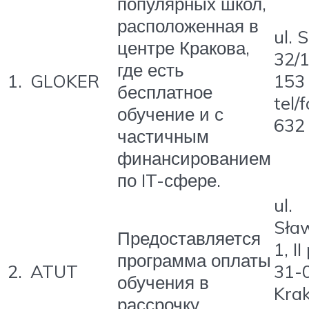
популярных школ,
расположенная в
ul. 
центре Кракова,
32/1
где есть
1.
GLOKER
153
бесплатное
tel/
обучение и с
632
частичным
финансированием
по IT-сфере.
ul.
Sła
Предоставляется
1, II
программа оплаты
2.
ATUT
31-
обучения в
Krak
рассрочку.