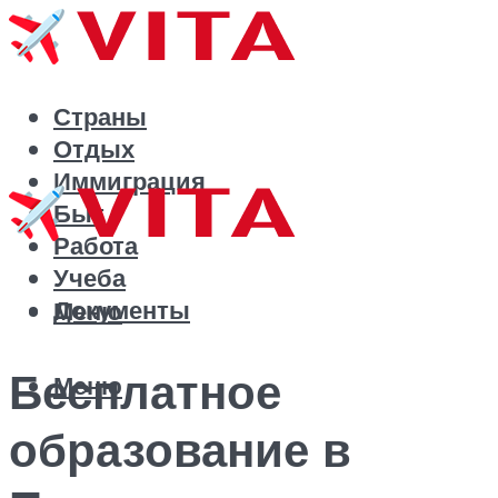
Страны
Отдых
Иммиграция
Быт
Работа
Учеба
Документы
Меню
Бесплатное
Меню
образование в