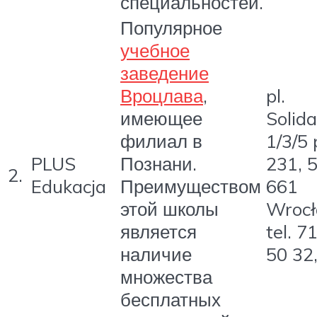
специальностей.
Популярное
учебное
заведение
Вроцлава
,
pl.
имеющее
Solida
филиал в
1/3/5 
PLUS
Познани.
231, 
2.
Edukacja
Преимуществом
661
этой школы
Wroc
является
tel. 7
наличие
50 32
множества
бесплатных