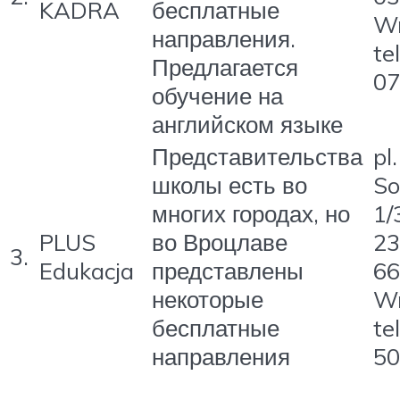
KADRA
бесплатные
W
направления.
te
Предлагается
07
обучение на
английском языке
Представительства
pl.
школы есть во
So
многих городах, но
1/
PLUS
во Вроцлаве
23
3.
Edukacja
представлены
66
некоторые
W
бесплатные
te
направления
50