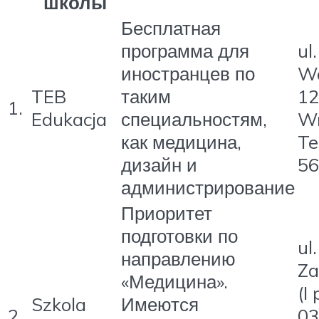
школы
Бесплатная
программа для
ul.
иностранцев по
W
TEB
таким
12
1.
Edukacja
специальностям,
Wr
как медицина,
Te
дизайн и
56
администрирование
Приоритет
подготовки по
ul
направлению
Za
«Медицина».
(I
Szkola
Имеются
2.
03