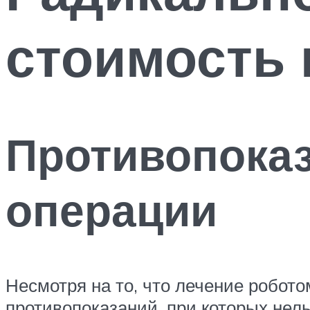
стоимость 
Противопока
операции
Несмотря на то, что лечение робот
противопоказаний, при которых нел