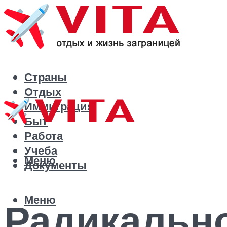
Страны
Отдых
Иммиграция
Быт
Работа
Учеба
Меню
Документы
Меню
Радикально