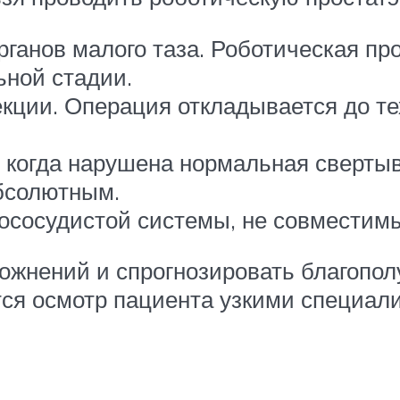
рганов малого таза. Роботическая п
ьной стадии.
ции. Операция откладывается до тех
 когда нарушена нормальная сверты
абсолютным.
ососудистой системы, не совместимы
ожнений и спрогнозировать благопол
я осмотр пациента узкими специали