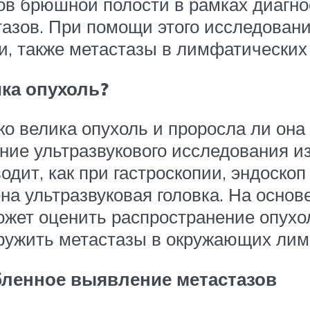
ов брюшной полости в рамках диагно
тазов. При помощи этого исследован
и, также метастазы в лимфатических 
ка опухоль?
ко велика опухоль и проросла ли она
ние ультразвукового исследования и
одит, как при гастроскопии, эндоскоп
на ультразвуковая головка. На основ
ожет оценить распространение опухол
ружить метастазы в окружающих лим
бленное выявление метастазов