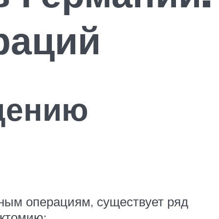
раций
дению
вным операциям, существует ряд
эктомию: