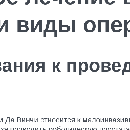
и виды опе
зания к прове
ом Да Винчи относится к малоинвази
ьзя проводить роботическую простат