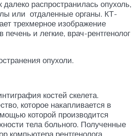
к далеко распространилась опухоль,
лы или отдаленные органы. КТ-
дает трехмерное изображение
 печень и легкие, врач-рентгенолог
остранения опухоли.
интиграфия костей скелета.
тво, которое накапливается в
помощью которой производится
рхности тела больного. Полученные
р компьютера рентгенолога.