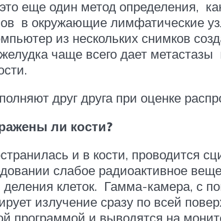
 это еще один метод определения, ка
азов в окружающие лимфатические уз
компьютер из нескольких снимков соз
 желудка чаще всего дает метастазы в
сти.
полняют друг друга при оценке распр
оражены ли кости?
странилась и в кости, проводится сц
довании слабое радиоактивное вещес
о деления клеток. Гамма-камера, с 
ирует излучение сразу по всей пове
й программой и выводятся на монито