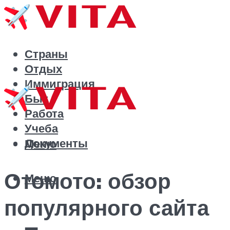
Страны
Отдых
Иммиграция
Быт
Работа
Учеба
Документы
Меню
Отомото: обзор
Меню
популярного сайта