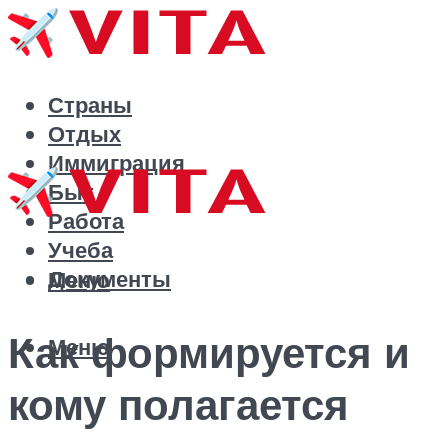
Страны
Отдых
Иммиграция
Быт
Работа
Учеба
Документы
Меню
Как формируется и
Меню
кому полагается