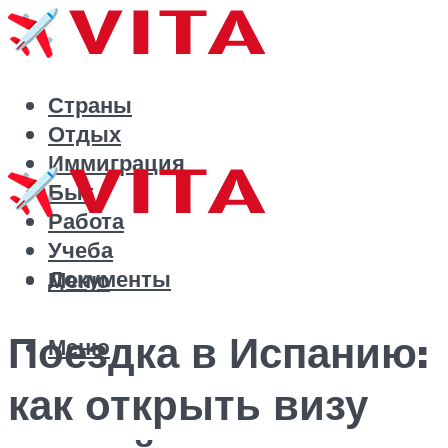
Страны
Отдых
Иммиграция
Быт
Работа
Учеба
Документы
Меню
Поездка в Испанию:
Меню
как открыть визу