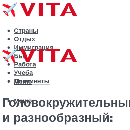
Страны
Отдых
Иммиграция
Быт
Работа
Учеба
Документы
Меню
Головокружительны
Меню
и разнообразный: