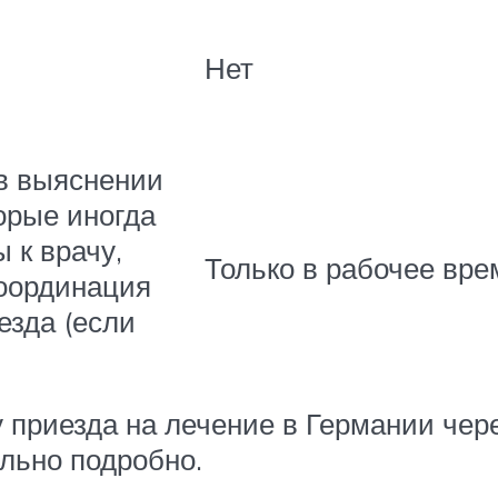
Нет
в выяснении
орые иногда
 к врачу,
Только в рабочее врем
координация
езда (если
 приезда на лечение в Германии чер
ольно подробно.