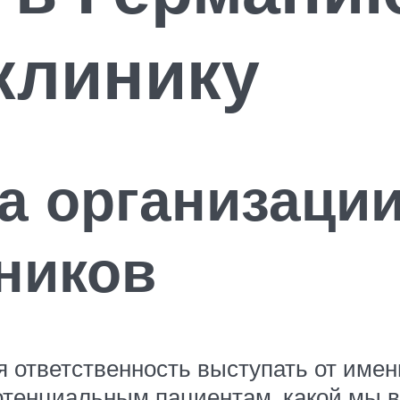
клинику
а организации
ников
я ответственность выступать от име
потенциальным пациентам, какой мы 