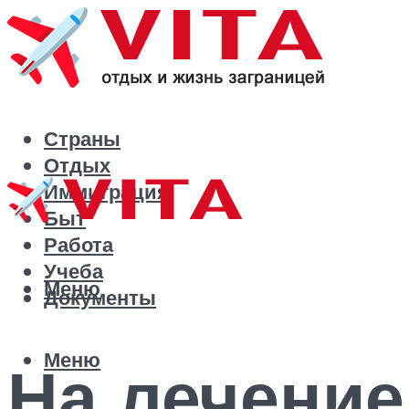
Страны
Отдых
Иммиграция
Быт
Работа
Учеба
Меню
Документы
Меню
На лечение