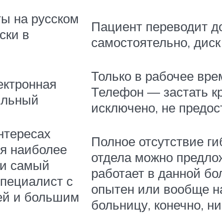
ы на русском
Пациент переводит д
ски в
самостоятельно, диск
Только в рабочее вре
ектронная
Телефон — застать к
ильный
исключено, не предос
нтересах
Полное отсутствие ги
я наиболее
отдела можно предлож
 и самый
работает в данной бо
пециалист с
опытен или вообще на
ей и большим
больницу, конечно, н