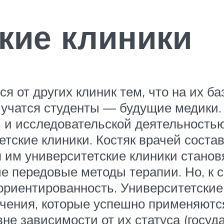
кие клиники
я от других клиник тем, что на их ба
 учатся студенты — будущие медики.
й и исследовательской деятельностью
етские клиники. Костяк врачей сост
я им университетские клиники стано
е передовые методы терапии. Но, к с
ориентированность. Университетские
ечения, которые успешно применяютс
е зависимости от их статуса (госуд