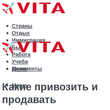
Страны
Отдых
Иммиграция
Быт
Работа
Учеба
Документы
Меню
Какие привозить и
Меню
продавать