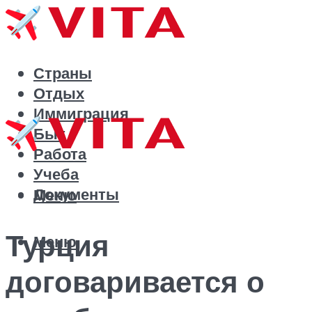
Страны
Отдых
Иммиграция
Быт
Работа
Учеба
Документы
Меню
Турция
Меню
договаривается о