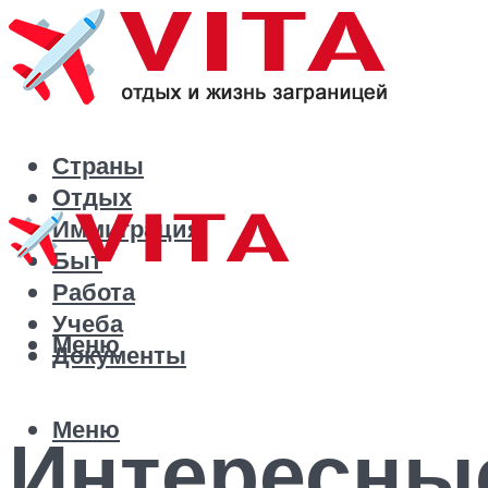
Страны
Отдых
Иммиграция
Быт
Работа
Учеба
Меню
Документы
Меню
Интересны