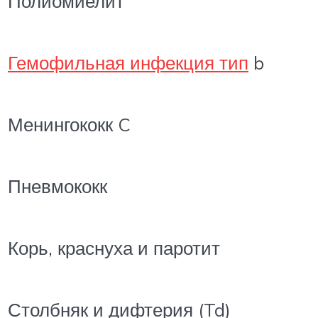
Полиомиелит
Гемофильная инфекция тип
b
Менингококк C
Пневмококк
Корь, краснуха и паротит
Столбняк и дифтерия (Td)