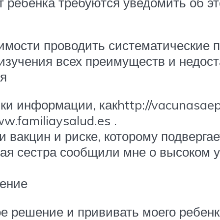
 ребенка требуются уведомить об э
мости проводить систематические п
 изучения всех преимуществ и недос
ия
и информации, какhttp://vacunasaep.o
ww.familiaysalud.es .
вакцин и риске, которому подвергает
кая сестра сообщили мне о высоком 
шение
ое решение и прививать моего ребен