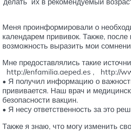
делать их в рекомендуемый возраст
Меня проинформировали о необходи
календарем прививок. Также, после
возможность выразить мои сомнен
Мне предоставлялись такие источник
http://enfamilia.aeped.es , http://w
• Я получил информацию о важности 
прививается. Наш врач и медицинс
безопасности вакцин.
• Я несу ответственность за это ре
Также я знаю, что могу изменить св