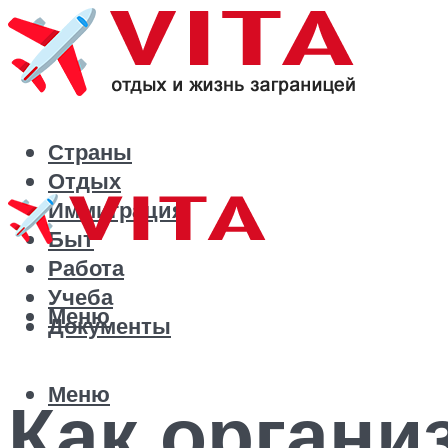
Страны
Отдых
Иммиграция
Быт
Работа
Учеба
Меню
Документы
Меню
Как органи