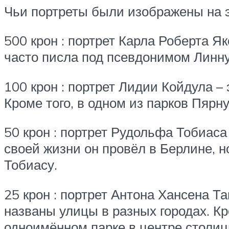
Чьи портреты были изображены на э
500 крон : портрет Карла Роберта Я
часто писла под псевдонимом Линну
100 крон : портрет Лидии Койдула –
Кроме того, в одном из парков Пярн
50 крон : портрет Рудольфа Тобиас
своей жизни он провёл в Берлине, 
Тобиасу.
25 крон : портрет Антона Хансена Т
названы улицы в разных городах. Кр
одноимённом парке в центре столиц