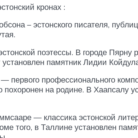
стонский кронах :
кобсона – эстонского писателя, публи
тая.
 эстонской поэтессы. В городе Пярну
у установлен памятник Лидии Койдула
а — первого профессионального комп
но похоронен на родине. В Хаапсалу 
аммсааре — классика эстонской литер
оме того, в Таллине установлен пам
ы.