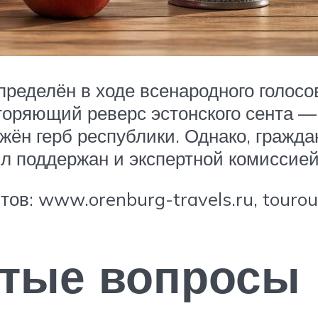
пределён в ходе всенародного голосо
торяющий реверс эстонского сента —
жён герб республики. Однако, гражд
был поддержан и экспертной комиссией
в: www.orenburg-travels.ru, tourout.
стые вопросы