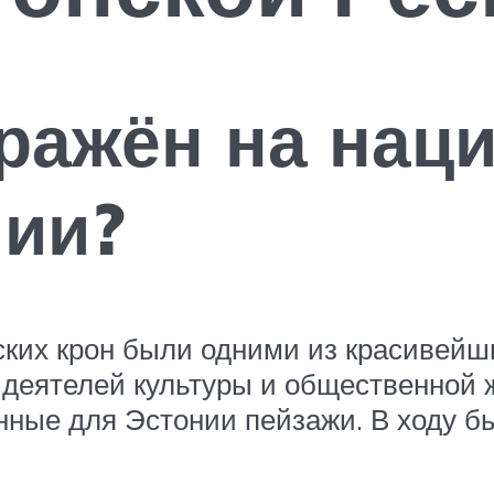
ражён на нац
нии?
нских крон были одними из красивейш
еятелей культуры и общественной жи
ные для Эстонии пейзажи. В ходу бы