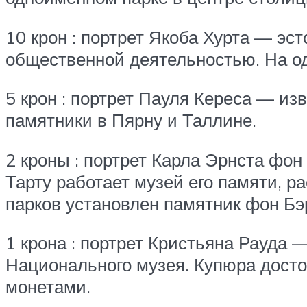
10 крон : портрет Якоба Хурта — эс
общественной деятельностью. На од
5 крон : портрет Пауля Кереса — из
памятники в Пярну и Таллине.
2 кроны : портрет Карла Эрнста фо
Тарту работает музей его памяти, р
парков установлен памятник фон Бэ
1 крона : портрет Кристьяна Рауда 
Национального музея. Купюра досто
монетами.