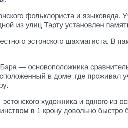
тонского фольклориста и языковеда.
ной из улиц Тарту установлен памятн
вестного эстонского шахматиста. В п
н Бэра — основоположника сравнител
асположенный в доме, где проживал у
ру.
— эстонского художника и одного из о
инством в 1 крону довольно быстро 