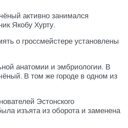
 Учёный активно занимался
ик Якобу Хурту.
амять о гроссмейстере установлены
ьной анатомии и эмбриологии. В
чёный. В том же городе в одном из
снователей Эстонского
была изъята из оборота и заменена