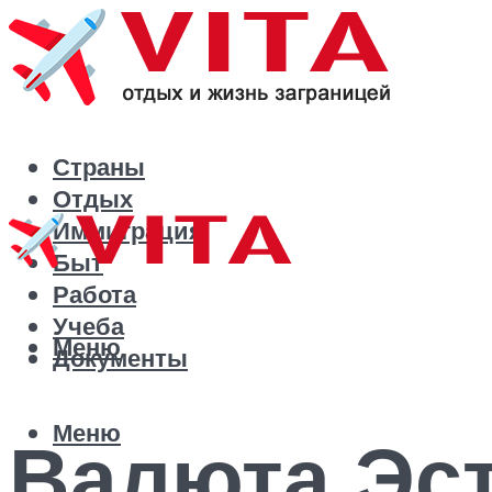
Страны
Отдых
Иммиграция
Быт
Работа
Учеба
Меню
Документы
Меню
Валюта Эс