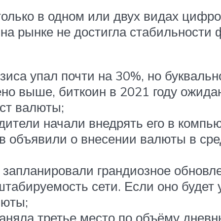
только в одном или двух видах цифр
 на рынке не достигла стабильности
изиса упал почти на 30%, но букваль
ено выше, биткоин в 2021 году ожид
ст валюты;
одители начали внедрять его в комп
в объявили о внесении валюты в сре
и запланировали грандиозное обновле
штабируемость сети. Если оно будет
люты;
заняла третье место по объёму дневн