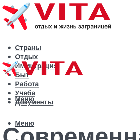
Страны
Отдых
Иммиграция
Быт
Работа
Учеба
Меню
Документы
Меню
Современн