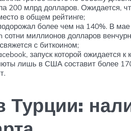
а 200 млрд долларов. Ожидается, чт
место в общем рейтинге;
подорожал более чем на 140%. В мае
sh сотни миллионов долларов венчур
свяжется с биткоином;
acebook, запуск которой ожидается к
люты лишь в США составит более 17
т.
в Турции: нал
арта