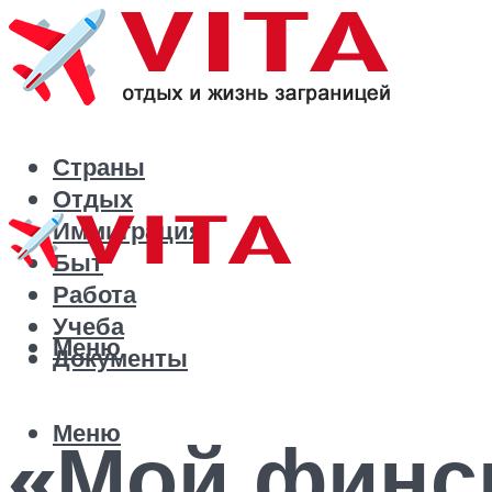
Страны
Отдых
Иммиграция
Быт
Работа
Учеба
Меню
Документы
Меню
«Мой финск