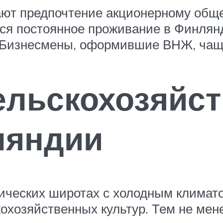
т предпочтение акционерному общест
ся постоянное проживание в Финлян
 Бизнесмены, оформившие ВНЖ, чаще
ельскохозяйс
ляндии
ических широтах с холодным климато
озяйственных культур. Тем не менее