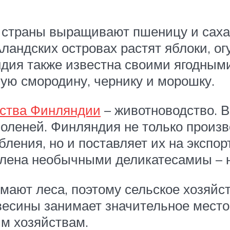
 страны выращивают пшеницу и сахар
Аландских островах растят яблоки, о
дия также известна своими ягодным
ую смородину, чернику и морошку.
йства Финляндии
– животноводство. В
 оленей. Финляндия не только произв
бления, но и поставляет их на экспо
влена необычными деликатесамиы – 
мают леса, поэтому сельское хозяйс
весины занимает значительное место 
м хозяйствам.