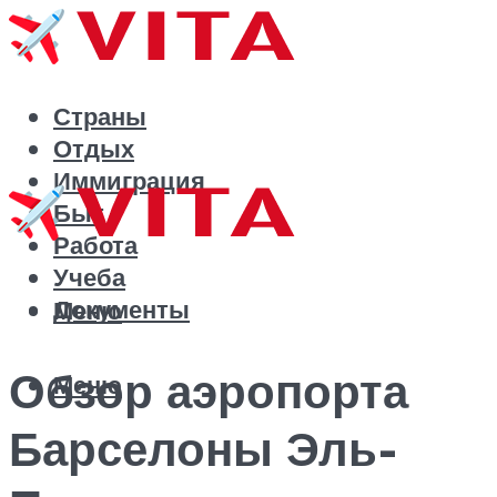
Страны
Отдых
Иммиграция
Быт
Работа
Учеба
Документы
Меню
Обзор аэропорта
Меню
Барселоны Эль-