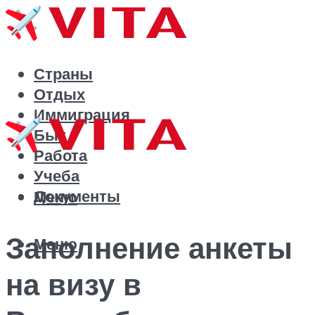
Страны
Отдых
Иммиграция
Быт
Работа
Учеба
Документы
Меню
Заполнение анкеты
Меню
на визу в