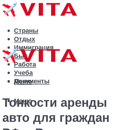
Страны
Отдых
Иммиграция
Быт
Работа
Учеба
Документы
Меню
Тонкости аренды
Меню
авто для граждан