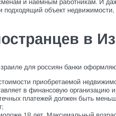
сменам и наемным работникам. И да
и подходящий объект недвижимости, 
ностранцев в И
зраиле для россиян банки оформляю
 стоимости приобретаемой недвижимо
авляет в финансовую организацию и
ечных платежей должен быть меньше
т;
 моложе 18 лет. Максимальный возрас