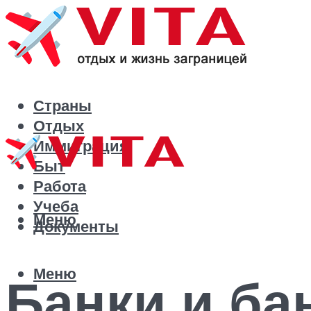
Страны
Отдых
Иммиграция
Быт
Работа
Учеба
Меню
Документы
Меню
Банки и ба