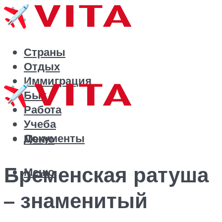
Страны
Отдых
Иммиграция
Быт
Работа
Учеба
Документы
Меню
Бременская ратуша
Меню
– знаменитый