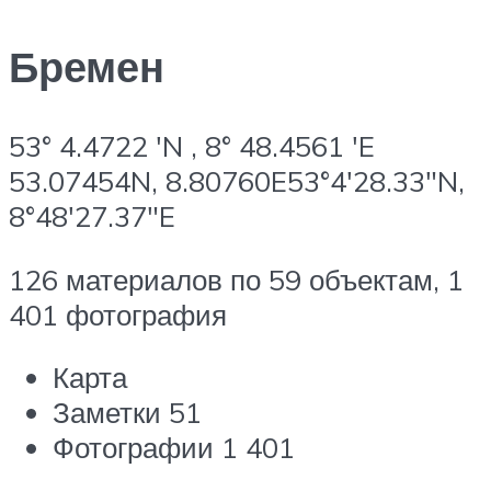
Бремен
53° 4.4722 ′N , 8° 48.4561 ′E
53.07454N, 8.80760E53°4′28.33″N,
8°48′27.37″E
126 материалов по 59 объектам, 1
401 фотография
Карта
Заметки 51
Фотографии 1 401