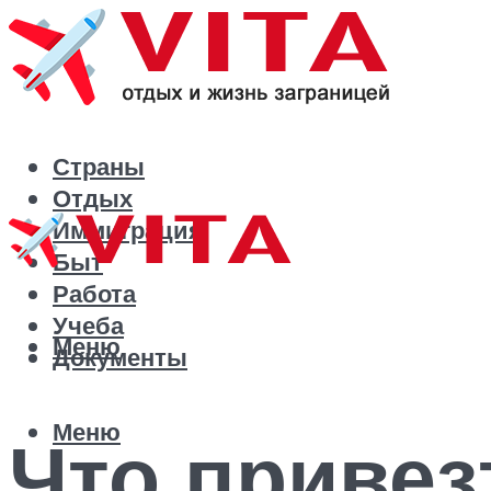
Страны
Отдых
Иммиграция
Быт
Работа
Учеба
Меню
Документы
Меню
Что привез