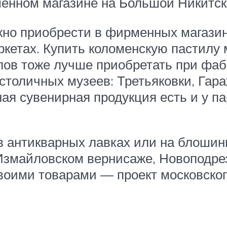
енном магазине на Большой Никитско
но приобрести в фирменных магазина
ркетах. Купить коломенскую пастилу
ов тоже лучше приобретать при фабр
столичных музеев: Третьяковки, Гара
я сувенирная продукция есть и у пар
в антикварных лавках или на блоши
Измайловском вернисаже, Новоподрез
воими товарами — проект московског