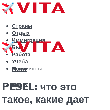
Страны
Отдых
Иммиграция
Быт
Работа
Учеба
Документы
Меню
PESEL: что это
Меню
такое, какие дает