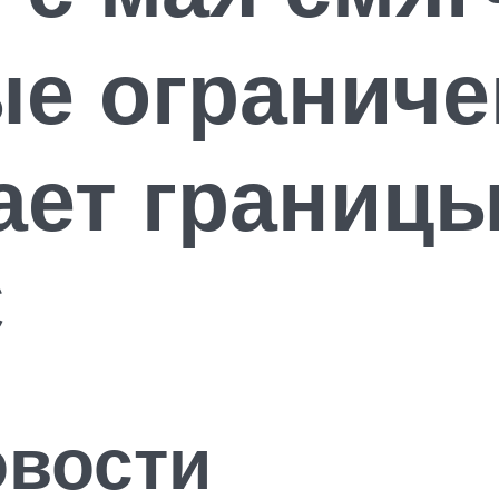
е ограниче
ает границы
С
овости