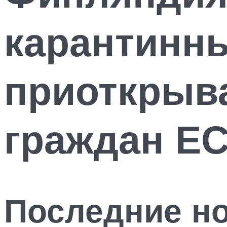
карантинны
приоткрыв
граждан Е
Последние н