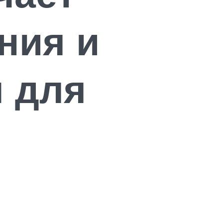
ния и
 для