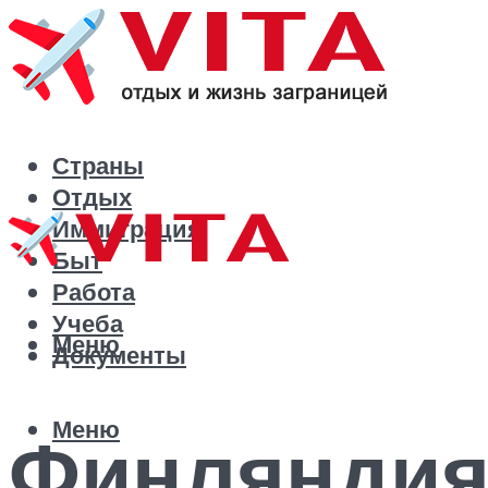
Страны
Отдых
Иммиграция
Быт
Работа
Учеба
Меню
Документы
Меню
Финляндия 