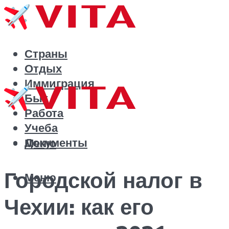
Страны
Отдых
Иммиграция
Быт
Работа
Учеба
Документы
Меню
Городской налог в
Меню
Чехии: как его