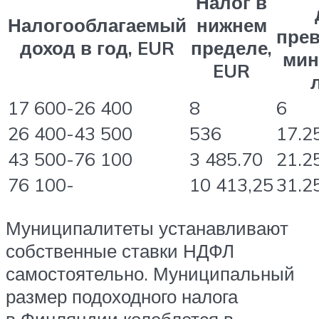
Налог в
Налогооблагаемый
нижнем
пре
доход в год, EUR
пределе,
мин
EUR
17 600-26 400
8
6
26 400-43 500
536
17.2
43 500-76 100
3 485.70
21.2
76 100-
10 413,25
31.2
Муниципалитеты устанавливают
собственные ставки НДФЛ
самостоятельно. Муниципальный
размер подоходного налога
в Финляндии колеблется в