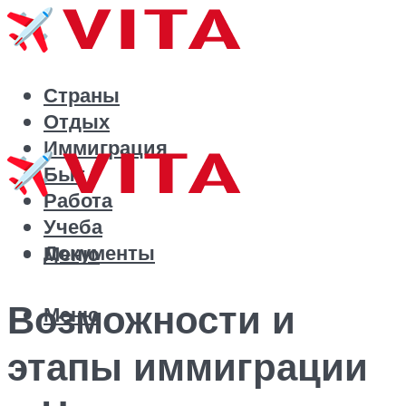
Страны
Отдых
Иммиграция
Быт
Работа
Учеба
Документы
Меню
Возможности и
Меню
этапы иммиграции