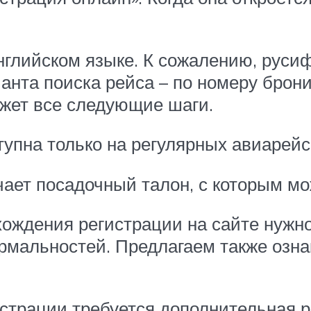
английском языке. К сожалению, руси
анта поиска рейса – по номеру брон
ажет все следующие шаги.
упна только на регулярных авиарейс
чает посадочный талон, с которым мо
хождения регистрации на сайте нужно
мальностей. Предлагаем также ознак
страции требуется дополнительная р