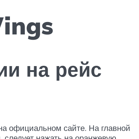
ings
ии на рейс
на официальном сайте. На главной
я, следует нажать на оранжевую