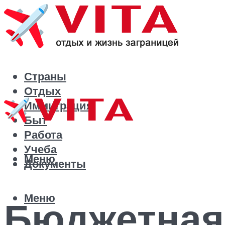
Страны
Отдых
Иммиграция
Быт
Работа
Учеба
Меню
Документы
Меню
Бюджетная