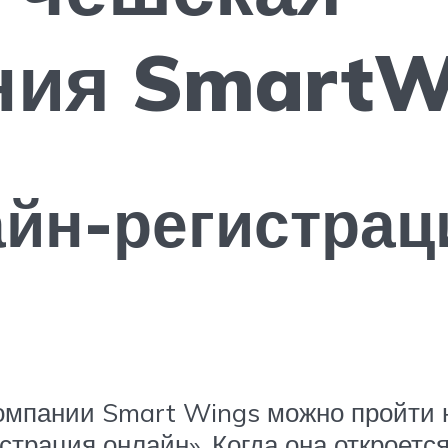
ния SmartW
йн-регистрац
омпании Smart Wings можно пройти 
страция онлайн». Когда она откроетс