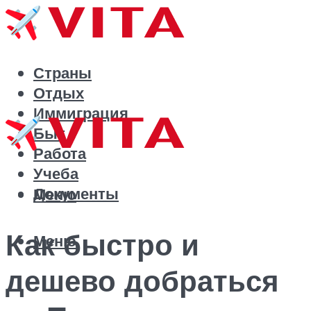
Страны
Отдых
Иммиграция
Быт
Работа
Учеба
Документы
Меню
Как быстро и
Меню
дешево добраться