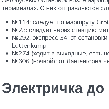
Автобусных остановок возле аэропор
терминалах. С них отправляются с
№114: следует по маршруту Groß 
№23: следует через станцию метр
№292, экспресс 34: от остановки
Lattenkamp
№274 (ходит в выходные, есть но
№606 (ночной): от Лангенгорна ч
Электричка до 