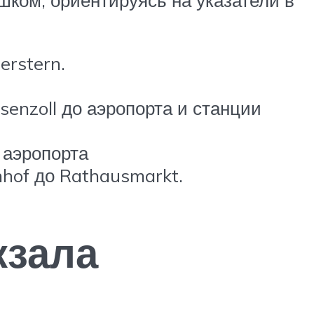
шком, ориентируясь на указатели в
erstern.
senzoll до аэропорта и станции
 аэропорта
nhof до Rathausmarkt.
кзала