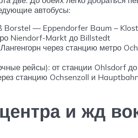
та две. До обеих легко добраться пе
ледующие автобусы:
Borstel — Eppendorfer Baum – Klost
о Niendorf-Markt до Billstedt
 Лангенгорн через станцию метро Och
чные рейсы): от станции Ohlsdorf до
ерез станцию Ochsenzoll и Hauptbah
центра и жд во