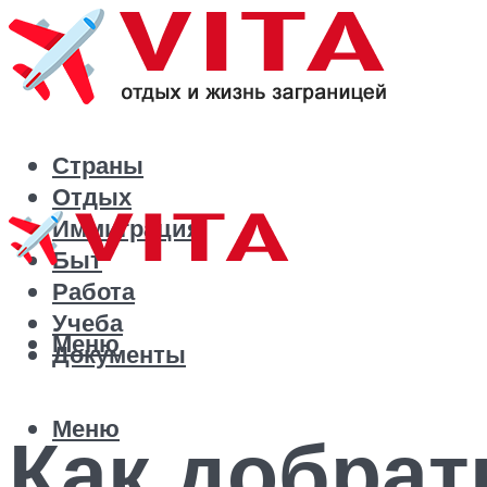
Страны
Отдых
Иммиграция
Быт
Работа
Учеба
Меню
Документы
Меню
Как добрат