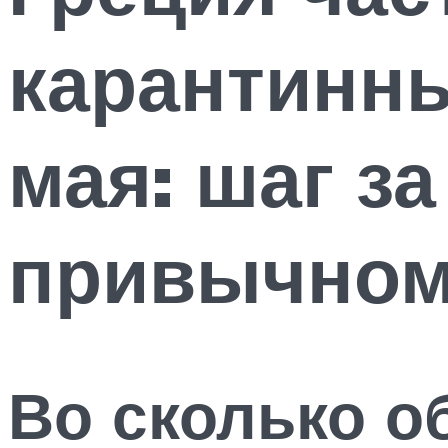
карантинны
мая: шаг за
привычном
Во сколько о