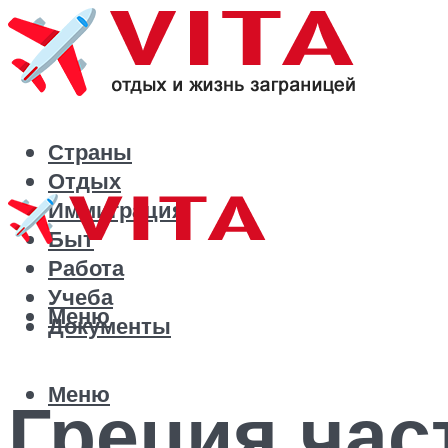
Страны
Отдых
Иммиграция
Быт
Работа
Учеба
Меню
Документы
Меню
Греция час