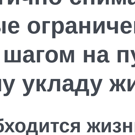
е ограниче
 шагом на п
у укладу ж
бходится жизн