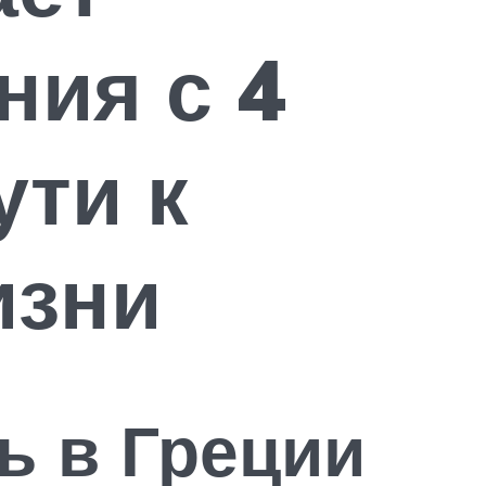
ния с 4
ути к
изни
ь в Греции