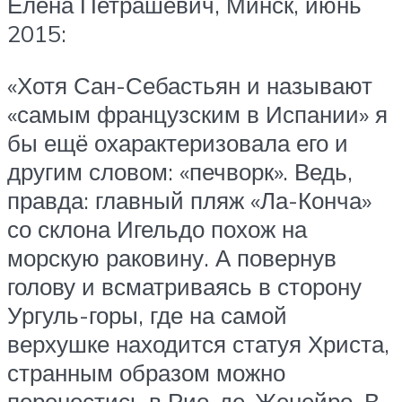
Елена Петрашевич, Минск, июнь
2015:
«Хотя Сан-Себастьян и называют
«самым французским в Испании» я
бы ещё охарактеризовала его и
другим словом: «печворк». Ведь,
правда: главный пляж «Ла-Конча»
со склона Игельдо похож на
морскую раковину. А повернув
голову и всматриваясь в сторону
Ургуль-горы, где на самой
верхушке находится статуя Христа,
странным образом можно
перенестись в Рио-де-Женейро. В