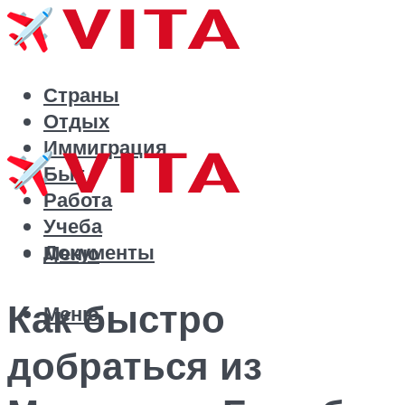
Страны
Отдых
Иммиграция
Быт
Работа
Учеба
Документы
Меню
Как быстро
Меню
добраться из