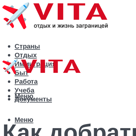
Страны
Отдых
Иммиграция
Быт
Работа
Учеба
Меню
Документы
Меню
Как добрат