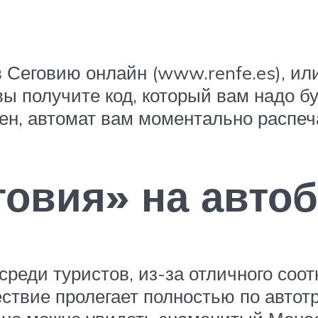
в Сеговию онлайн (www.renfe.es), ил
вы получите код, который вам надо б
ден, автомат вам моментально распеч
овия» на автоб
реди туристов, из-за отличного соо
шествие пролегает полностью по автот