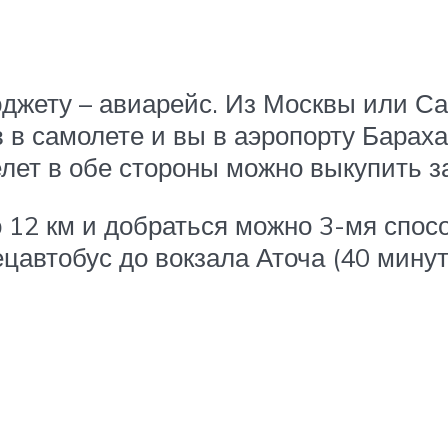
джету – авиарейс. Из Москвы или С
 в самолете и вы в аэропорту Бараха
елет в обе стороны можно выкупить з
о 12 км и добраться можно 3-мя спос
ецавтобус до вокзала Аточа (40 минут, 