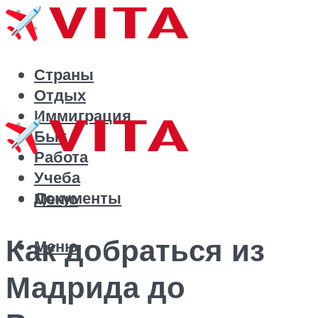
Страны
Отдых
Иммиграция
Быт
Работа
Учеба
Документы
Меню
Как добраться из
Меню
Мадрида до