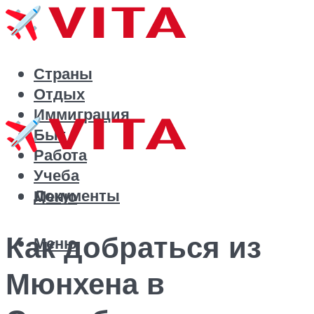
Страны
Отдых
Иммиграция
Быт
Работа
Учеба
Документы
Меню
Как добраться из
Меню
Мюнхена в