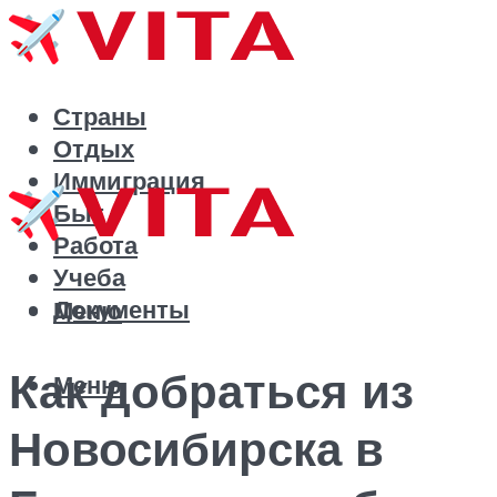
Страны
Отдых
Иммиграция
Быт
Работа
Учеба
Документы
Меню
Как добраться из
Меню
Новосибирска в