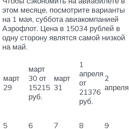
Чтобы сэкономить на авиабилете в
этом месяце, посмотрите варианты
на 1 мая, суббота авиакомпанией
Аэрофлот. Цена в 15034 рублей в
одну сторону являтся самой низкой
на май.
1
март
апреля
март
30 от
март
2
от
29
15215
31
апреля
21376
руб.
руб.
5
6
7
8
9