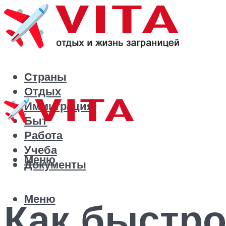
Страны
Отдых
Иммиграция
Быт
Работа
Учеба
Меню
Документы
Меню
Как быстро