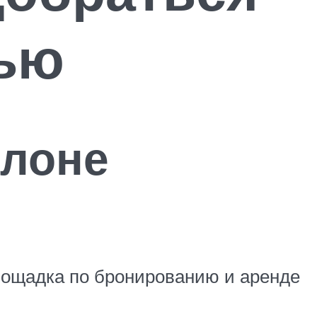
лью
елоне
площадка по бронированию и аренде