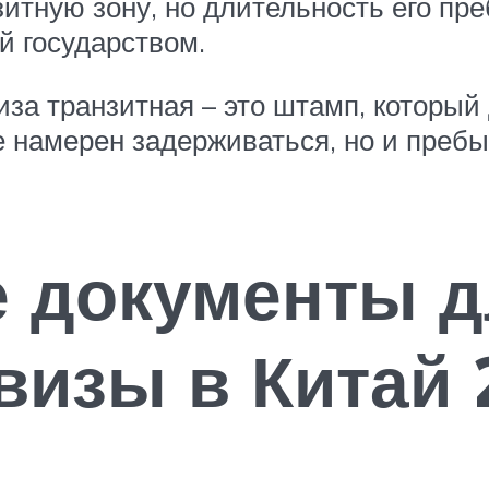
зитную зону, но длительность его пр
й государством.
иза транзитная – это штамп, который
не намерен задерживаться, но и преб
 документы д
визы в Китай 