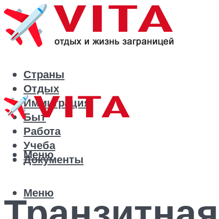
Страны
Отдых
Иммиграция
Быт
Работа
Учеба
Меню
Документы
Меню
Транзитная