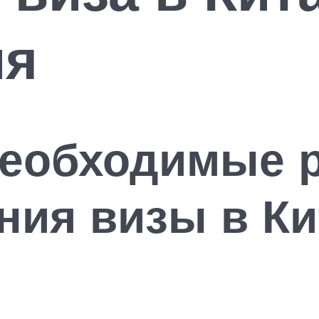
ия
необходимые 
ия визы в Ки