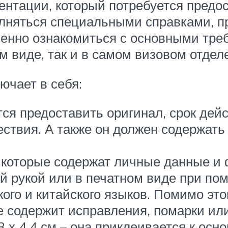
нтации, который потребуется предос
олняться специальными справками, 
енно ознакомиться с основными треб
м виде, так и в самом визовом отдел
ючает в себя:
тся предоставить оригинал, срок дей
ествия. А также он должен содержать
, которые содержат личные данные и
ой рукой или в печатном виде при по
кого и китайского языков. Помимо это
е содержит исправления, помарки или
 х 4,4 см – она приклеивается к осно