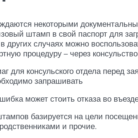
ождаются некоторыми документальн
зовый штамп в свой паспорт для заг
, в других случаях можно воспользо
ртную процедуру – через консульство
маг для консульского отдела перед за
обходимо запрашивать
шибка может стоить отказа во въезд
ампов базируется на цели посещени
 родственниками и прочие.